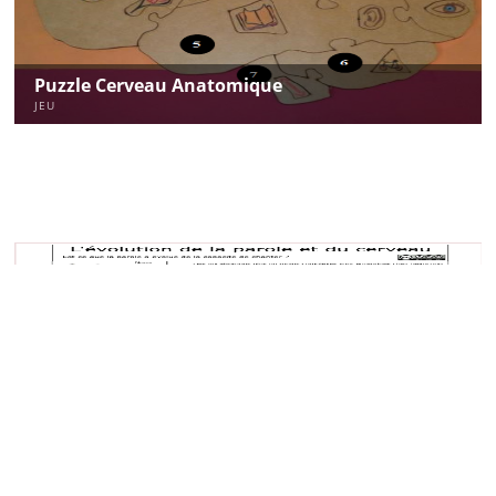
Puzzle Cerveau Anatomique
JEU
L'évolution De La Parole Et Du
Cerveau
BD