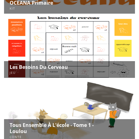
OCEANA Primaire
KIT
Les Besoins Du Cerveau
JEU
Tous Ensemble À L'école - Tome 1 -
Loulou
CONTE