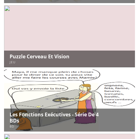
Puzzle Cerveau Et Vision
JEU
Les Fonctions Exécutives - Série De 4
BDs
BD