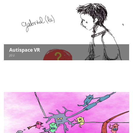
Autispace VR
JEU