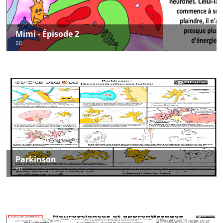
Mimi - Épisode 2
BD
Parkinson
BD