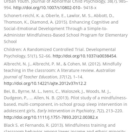
Urban Youth. Journal of Abnormal Child Psychology, 38(7), 985–
994.
http://doi.org/10.1007/s10802-010
– 9418-x
Schonert-reichl, K. a, Oberle, E., Lawlor, M. S., Abbott, D.,
Thomson, K., Diamond, A. (2015). Enhancing Cognitive and
Social–Emotional Development Through a Simple-to-
Administer Mindfulness-Based School Program for Elementary
School
Children: A Randomized Controlled Trial. Developmental
Psychology, 51(1), 52–66.
http://doi.org/10.1037/a0038454
.
Albrecht, N. J., Albrecht, P. M., & Cohen, M. (2012). Mindfully
teaching in the classroom: A literature review.
Australian
Journal of Teacher Education
,
37
(12), 1–14.
http://doi.org/10.14221/ajte.
2012v37n12.2
Bei, B., Byrne, M. L., Ivens, C., Waloszek, J., Woods, M. J.,
Dudgeon, P., … Allen, N. B. (2013). Pilot study of a mindfulness-
based, multi-component, in-school group sleep intervention in
adolescent girls.
Early Intervention in Psychiatry
,
7
(2), 213–220.
http://doi.org/10.1111/j.1751-
7893.2012.00382.x
Black S. et Fernando, R. (2013). Mindfulness training and
classroom behavior among lower-income and ethnic minority