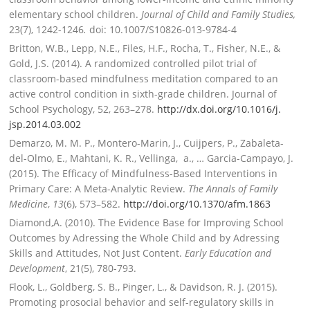
elementary school children.
Journal of Child and Family Studies,
23(7), 1242-1246
.
doi: 10.1007/S10826-013-9784-4
Britton, W.B., Lepp, N.E., Files, H.F., Rocha, T., Fisher, N.E., &
Gold, J.S. (2014). A randomized controlled pilot trial of
classroom-based mindfulness meditation compared to an
active control condition in sixth-grade children. Journal of
School Psychology, 52, 263–278.
http://dx.doi.org/10.1016/j.
jsp.2014.03.002
Demarzo, M. M. P., Montero-Marin, J., Cuijpers, P., Zabaleta-
del-Olmo, E., Mahtani, K. R., Vellinga, a., … Garcia-Campayo, J.
(2015).
The Efficacy of Mindfulness-Based Interventions in
Primary Care: A Meta-Analytic Review.
The Annals of Family
Medicine
,
13
(6), 573–582.
http://doi.org/10.1370/afm.
1863
Diamond,A. (2010). The Evidence Base for Improving School
Outcomes by Adressing the Whole Child and by Adressing
Skills and Attitudes, Not Just Content.
Early Education and
Development
, 21(5), 780-793.
Flook, L., Goldberg, S. B., Pinger, L., & Davidson, R. J. (2015).
Promoting prosocial behavior and self-regulatory skills in