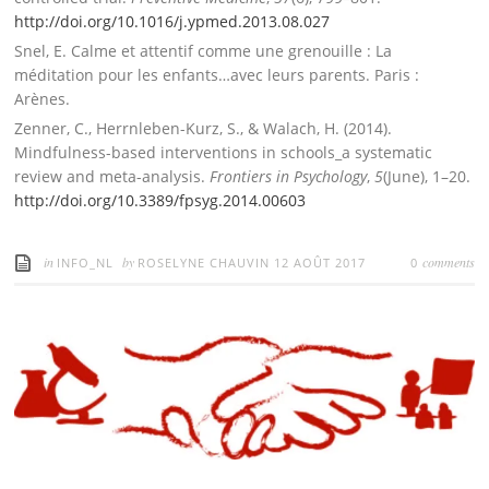
http://doi.org/10.1016/j.
ypmed.2013.08.027
Snel, E. Calme et attentif comme une grenouille : La
méditation pour les enfants…avec leurs parents.
Paris :
Arènes.
Zenner, C., Herrnleben-Kurz, S., & Walach, H. (2014).
Mindfulness-based interventions in schools_a systematic
review and meta-analysis.
Frontiers in Psychology
,
5
(June), 1–20.
http://doi.org/10.3389/fpsyg.
2014.00603
in
by
comments
INFO_NL
ROSELYNE CHAUVIN
12 AOÛT 2017
0