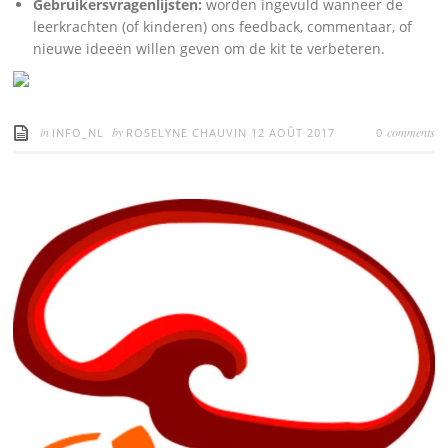
Gebruikersvragenlijsten:
worden ingevuld wanneer de
leerkrachten (of kinderen) ons feedback, commentaar, of
nieuwe ideeën willen geven om de kit te verbeteren.
in
by
comments
INFO_NL
ROSELYNE CHAUVIN
12 AOÛT 2017
0