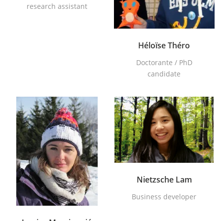
research assistant
Héloïse Théro
Doctorante / PhD
candidate
Nietzsche Lam
Business developer