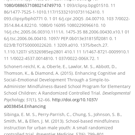
1080/0886571080214749710
. 1 093/clipsy.bpg01510. 11
86/1477-7525-1-1010.117/
153321010731162410. 1
093.clipsy/bph0771 0. 1 01 6/j.cpr.20Q5 .04.00710. 103 7/0022-
3514.84.4.82210. 1080/0 16095 1080229096610. 10
16/j.chc.2005.06.00310.1111/i. 1475-35 88.2006.00430.x10.1 01
6/j.tsc.2006.06.00410. 1097/ PEP.0b013e31815fl2081 0. 1
023/B:TOTS0000022620. 1 3209.a010. 1375/bech.27.
1.110.1207/ sl5326985ep2801 410.1 11 1/1467-8721-0009910.1
11 1/0022-4537.0014810. 1 037/0022-006X.72. 1
Schonert-reichl, K. a, Oberle, E., Lawlor, M. S., Abbott, D.,
Thomson, K., & Diamond, A. (2015). Enhancing Cognitive and
Social–Emotional Development Through a Simple-to-
Administer Mindfulness-Based School Program for Elementary
School Children: A Randomized Controlled Trial.
Developmental
Psychology
,
51
(1), 52–66.
http://doi.org/10.1037/
a0038454.Enhancing
Sibinga, E. M. S., Perry-Parrish, C., Chung, S., Johnson, S. B.,
Smith, M., & Ellen, J. M. (2013). School-based mindfulness
instruction for urban male youth: A small randomized
controlled trial.
Preventive Medicine
,
57
(6), 799–801.