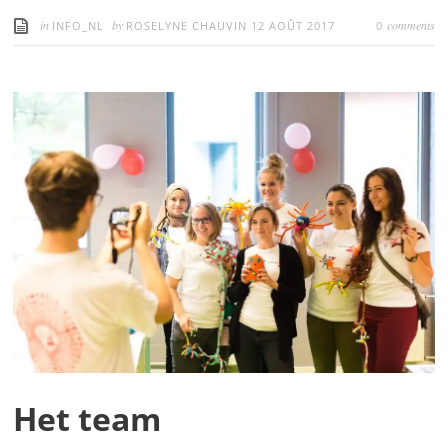
in
by
comments
INFO_NL
ROSELYNE CHAUVIN
12 AOÛT 2017
0
Het team