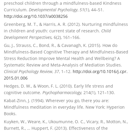
preschool children through a mindfulness-based Kindness
Curriculum.
Developmental Psychology
,
51
(1), 44–51.
http://doi.org/10.1037/
a0038256
Greenberg, M. T., & Harris, A. R. (2012). Nurturing mindfulness
in children and youth: current state of research.
Child
Development Perspectives,
6(2), 161–166.
Gu, J., Strauss, C., Bond, R., & Cavanagh, K. (2015). How do
Mindfulness-Based Cognitive Therapy and Mindfulness-Based
Stress Reduction Improve Mental Health and Wellbeing? A
Systematic Review and Meta-Analysis of Mediation Studies.
Clinical Psychology Review
,
37
, 1–12.
http://doi.org/10.1016/j.cpr.
2015.01.006
Hedges, D. W., & Woon, F. L. (2010). Early life stress and
cognitive outcome.
Psychopharmacology,
214(1), 121–130.
Kabat-Zinn, J. (1994). Wherever you go, there you are:
Mindfulness meditation in everyday life. New York: Hyperion
Books.
Kuyken, W., Weare, K., Ukoumunne, O. C., Vicary, R., Motton, N.,
Burnett, R., … Huppert, F. (2013). Effectiveness of the