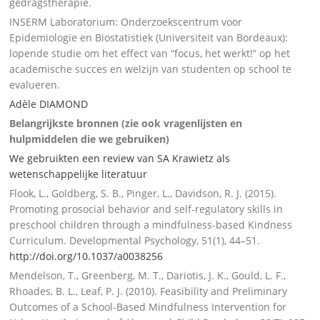
gedragstherapie.
INSERM Laboratorium: Onderzoekscentrum voor
Epidemiologie en Biostatistiek (Universiteit van Bordeaux):
lopende studie om het effect van “focus, het werkt!” op het
academische succes en welzijn van studenten op school te
evalueren.
Adèle DIAMOND
Belangrijkste bronnen (zie ook vragenlijsten en
hulpmiddelen die we gebruiken)
We gebruikten een review van SA Krawietz als
wetenschappelijke literatuur
Flook, L., Goldberg, S. B., Pinger, L., Davidson, R. J. (2015).
Promoting prosocial behavior and self-regulatory skills in
preschool children through a mindfulness-based Kindness
Curriculum. Developmental Psychology, 51(1), 44–51.
http://doi.org/10.1037/a0038256
Mendelson, T., Greenberg, M. T., Dariotis, J. K., Gould, L. F.,
Rhoades, B. L., Leaf, P. J. (2010). Feasibility and Preliminary
Outcomes of a School-Based Mindfulness Intervention for