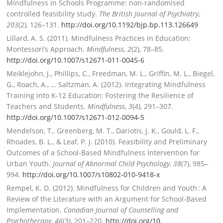
Mindfulness in Schools Programme: non-randomised
controlled feasibility study.
The British Journal of Psychiatry
,
203
(2), 126–131.
http://doi.org/10.1192/bjp.bp.
113.126649
Lillard, A. S. (2011). Mindfulness Practices in Education:
Montessori’s Approach.
Mindfulness
,
2
(2), 78–85.
http://doi.org/10.1007/s12671-
011-0045-6
Meiklejohn, J., Phillips, C., Freedman, M. L., Griffin, M. L., Biegel,
G., Roach, A., … Saltzman, A. (2012). Integrating Mindfulness
Training into K-12 Education: Fostering the Resilience of
Teachers and Students.
Mindfulness
,
3
(4), 291–307.
http://doi.org/10.1007/s12671-
012-0094-5
Mendelson, T., Greenberg, M. T., Dariotis, J. K., Gould, L. F.,
Rhoades, B. L., & Leaf, P. J. (2010). Feasibility and Preliminary
Outcomes of a School-Based Mindfulness Intervention for
Urban Youth.
Journal of Abnormal Child Psychology
,
38
(7), 985–
994.
http://doi.org/10.1007/s10802-
010-9418-x
Rempel, K. D. (2012). Mindfulness for Children and Youth : A
Review of the Literature with an Argument for School-Based
Implementation.
Canadian Journal of Counselling and
Psychotherapy
,
46
(3), 201–220.
http://doi.org/10.