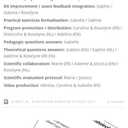
Kit improvement / users feedback integration:
Sophie /
Izabela / Roselyne
Practical exercices formalisation:
Isabelle / Sabine
Program promotion / distribution:
Caroline & Roselyne (FR) /
Nietzsche & Roselyne (NL) / Adeline (EN)
Pedagogic questions answers:
Isabelle
Theoretical questions answers:
Izabela (EN) / Sophie (NL) /
Adeline & Roselyne (FR EN)
Scientific collaboration:
Marie (FR) / Adeline & Jessica (EN) /
Roselyne (NL)
Scientific evaluation protocol:
Marie / Jessica
Video production:
Héloïse, Caroline & Isabelle (FR)
in
by
comments
INFO_NL
ROSELYNE CHAUVIN
12 AOÛT 2017
0