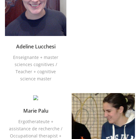
Adeline Lucchesi
Enseignante + master
sciences cognitives /
Teacher + cognitive
science master
Marie Palu
Ergotherateute +
assistance de recherche /
Occupational therapist +