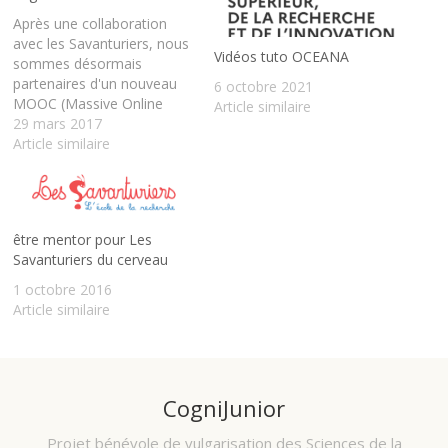
Après une collaboration
avec les Savanturiers, nous
Vidéos tuto OCEANA
sommes désormais
partenaires d'un nouveau
6 octobre 2021
MOOC (Massive Online
Article similaire
Open Course), également à
29 mars 2017
destination des
Article similaire
enseignants, mais aussi
apprenants et formateurs.
Intitulé "Apprendre et
Enseigner avec les Sciences
être mentor pour Les
Cognitives" il démarre le 13
Savanturiers du cerveau
avril 2017, et s'étale sur 6
semaines, à raison
1 octobre 2016
d’environ une heure par
Article similaire
semaine.…
CogniJunior
Projet bénévole de vulgarisation des Sciences de la