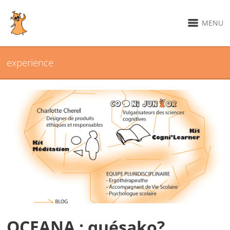
MENU
experience
OCEANA : quésako?