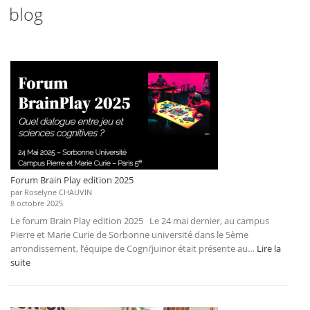
blog
Forum Brain Play edition 2025
par Roselyne CHAUVIN
8 octobre 2025
Le forum Brain Play edition 2025 Le 24 mai dernier, au campus
Pierre et Marie Curie de Sorbonne université dans le 5ème
arrondissement, l’équipe de Cogni’juinor était présente au…
Lire la
:
suite
Forum
Brain
Play