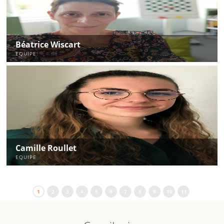
Béatrice Wiscart
EQUIPE
Camille Roullet
EQUIPE
1
2
3
4
5
6
7
8
9
10
11