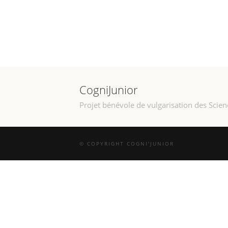
CogniJunior
Projet bénévole de vulgarisation des Scien
© COPYRIGHT COGNI'JUNIOR