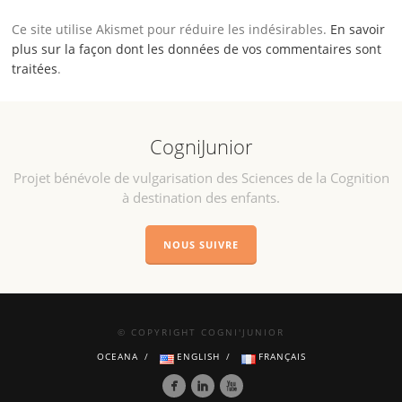
Ce site utilise Akismet pour réduire les indésirables.
En savoir
plus sur la façon dont les données de vos commentaires sont
traitées
.
CogniJunior
Projet bénévole de vulgarisation des Sciences de la Cognition
à destination des enfants.
NOUS SUIVRE
© COPYRIGHT COGNI'JUNIOR
OCEANA
ENGLISH
FRANÇAIS