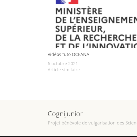
Vidéos tuto OCEANA
6 octobre 2021
Article similaire
CogniJunior
Projet bénévole de vulgarisation des Scien