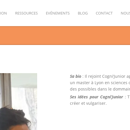
TION
RESSOURCES
EVÉNEMENTS
BLOG
CONTACT
NOUS
Sa bio
: Il rejoint Cogni’Junior 
un master à Lyon en sciences c
des possibles dans le dommai
Ses idées pour Cogni’Junior
: T
créer et vulgariser.