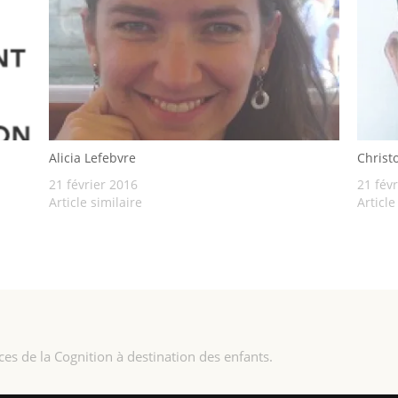
Alicia Lefebvre
Christ
21 février 2016
21 fév
Article similaire
Article
ces de la Cognition à destination des enfants.