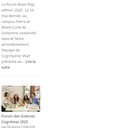
Le forum Brain Play
edition 2025 Le 24
mai dernier, au
campus Pierre et
Marie Curie de
Sorbonne université
dans le 5ème
arrondissement,
l’équipe de
Cogni’juinor était
présente au…
Lire la
:
suite
Forum
Brain
Play
edition
2025
Forum des Sciences
Cognitives 2025
par Roselyne CHAUVIN