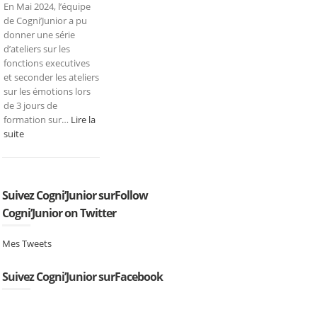
En Mai 2024, l’équipe
de Cogni’Junior a pu
donner une série
d’ateliers sur les
fonctions executives
et seconder les ateliers
sur les émotions lors
de 3 jours de
formation sur…
Lire la
:
suite
Formation
Neuroeducation
en
Polynesie
Suivez Cogni’Junior surFollow
Française
Cogni’Junior on Twitter
Mes Tweets
Suivez Cogni’Junior surFacebook