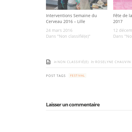
Interventions Semaine du
Fête de la
Cerveau 2016 – Lille
2017
24 mars 2016
12 décem
Dans "Non classifié(e)"
Dans "Non
in
by
NON CLASSIFIÉ(E)
ROSELYNE CHAUVIN
POST TAGS
FESTIVAL
Laisser un commentaire