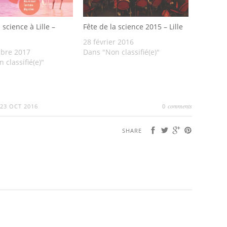
 science à Lille –
Fête de la science 2015 – Lille
28 février 2016
bre 2017
Dans "Non classifié(e)"
 classifié(e)"
comments
23 OCT 2016
0
SHARE