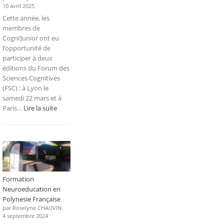
10 avril 2025
Cette année, les
membres de
Cogni’Junior ont eu
l’opportunité de
participer à deux
éditions du Forum des
Sciences Cognitives
(FSC) : à Lyon le
samedi 22 mars et à
:
Paris…
Lire la suite
Forum
des
Sciences
Cognitives
2025
Formation
Neuroeducation en
Polynesie Française
par Roselyne CHAUVIN
4 septembre 2024