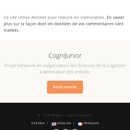
Ce site utilise Akismet pour réduire les indésirables.
En savoir
plus sur la façon dont les données de vos commentaires sont
traitées
.
CogniJunior
Projet bénévole de vulgarisation des Sciences de la Cognition
à destination des enfants.
NOUS SUIVRE
© COPYRIGHT COGNI'JUNIOR
OCEANA
ENGLISH
FRANÇAIS