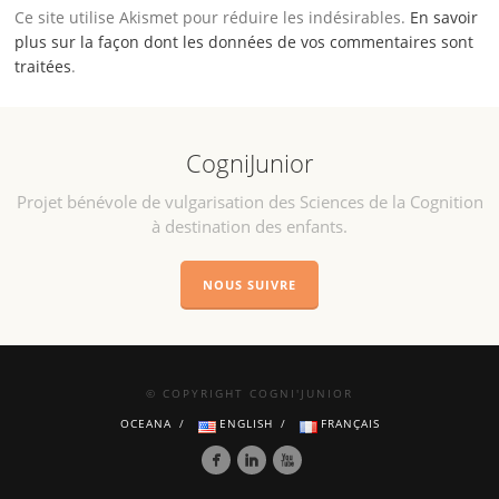
Ce site utilise Akismet pour réduire les indésirables.
En savoir
plus sur la façon dont les données de vos commentaires sont
traitées
.
CogniJunior
Projet bénévole de vulgarisation des Sciences de la Cognition
à destination des enfants.
NOUS SUIVRE
© COPYRIGHT COGNI'JUNIOR
OCEANA
ENGLISH
FRANÇAIS