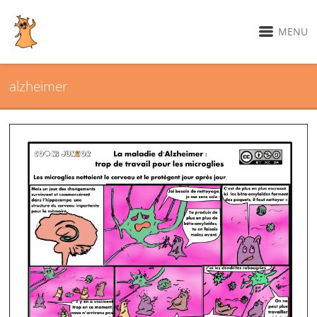
MENU
alzheimer