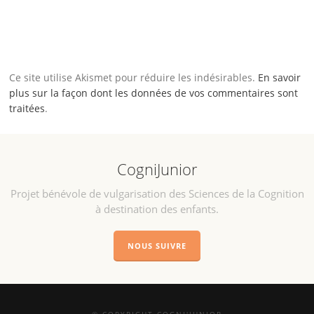
Ce site utilise Akismet pour réduire les indésirables.
En savoir
plus sur la façon dont les données de vos commentaires sont
traitées
.
CogniJunior
Projet bénévole de vulgarisation des Sciences de la Cognition
à destination des enfants.
NOUS SUIVRE
© COPYRIGHT COGNI'JUNIOR