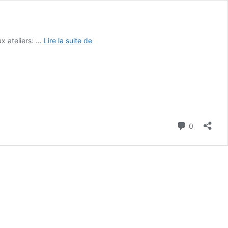
CogniForum
x ateliers: …
Lire la suite de
2023
Commenta
0