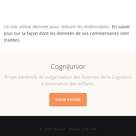
Ce site utilise Akismet pour réduire les indésirables.
En savoir
plus sur la façon dont les données de vos commentaires sont
traitées
.
CogniJunior
Projet bénévole de vulgarisation des Sciences de la Cognition
à destination des enfants.
NOUS SUIVRE
© COPYRIGHT COGNI'JUNIOR