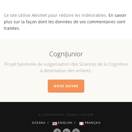
Ce site utilise Akismet pour réduire les indésirables.
En savoir
plus sur la façon dont les données de vos commentaires sont
traitées
.
CogniJunior
Projet bénévole de vulgarisation des Sciences de la Cognition
à destination des enfants.
NOUS SUIVRE
© COPYRIGHT COGNI'JUNIOR
OCEANA
ENGLISH
FRANÇAIS