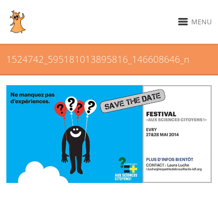
MENU
1524742_595181013895816_146608646_n